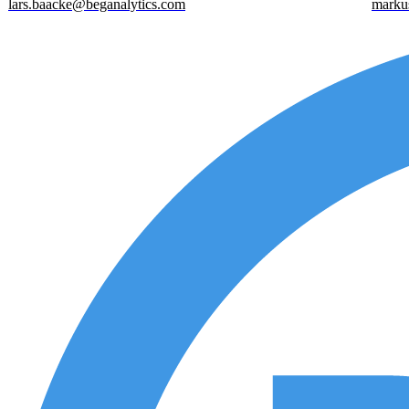
lars.baacke@beganalytics.com
markus