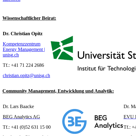
Wissenschaftlicher Beirat:
Dr. Christian Opitz
Kompetenzzentrum
Energy Management |
unisg.ch
Tf.: +41 71 224 2686
christian.opitz@unisg.ch
Community Management, Entwicklung und Analytik:
Dr. Lars Baacke
Dr. Ma
BEG Analytics AG
EVU P
Tf.: +41 (0)52 631 15 00
Tf.: +